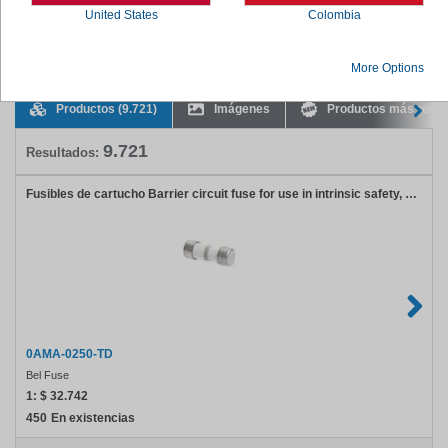
More...
United States
Colombia
Please view our large selection of cartridge fuses below.
More Options
Productos
(9.721)
Imágenes
Productos más recie
9.721
Resultados:
Fusibles de cartucho Barrier circuit fuse for use in intrinsic safety, 250mA
0AMA-0250-TD
Bel Fuse
1:
$ 32.742
450
En existencias