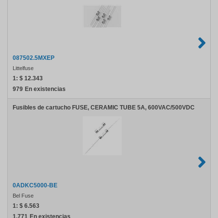
087502.5MXEP
Littelfuse
1:
$ 12.343
979
En existencias
Fusibles de cartucho FUSE, CERAMIC TUBE 5A, 600VAC/500VDC
0ADKC5000-BE
Bel Fuse
1:
$ 6.563
1.771
En existencias