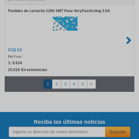
Fusibles de cartucho 1206 SMT Fuse VeryFastActing 3.5A
C1Q 3.5
Bel Fuse
1:
$ 634
25.016
En existencias
1
2
3
4
5
»
Reciba las últimas noticias
Suscribir