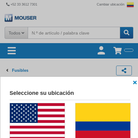
+52 33 3612 7301
Cambiar ubicación
Todos
Fusibles
Fusibles de cartucho
Seleccione su ubicación
Cartridge Fuses
are in stock with same-day shipping at Mouser from
industry leading manufacturers. Mouser is an authorized distributor for
many cartridge fuse manufacturers including Bel, Eaton, Littelfuse,
Schurter & more.